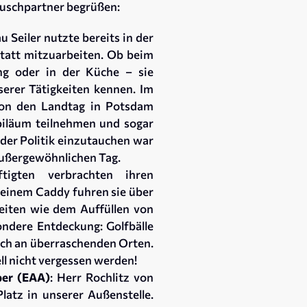
auschpartner begrüßen:
 Seiler nutzte bereits in der
statt mitzuarbeiten. Ob beim
ung oder in der Küche – sie
nserer Tätigkeiten kennen. Im
mon den Landtag in Potsdam
biläum teilnehmen und sogar
 der Politik einzutauchen war
außergewöhnlichen Tag.
igten verbrachten ihren
 einem Caddy fuhren sie über
beiten wie dem Auffüllen von
ndere Entdeckung: Golfbälle
uch an überraschenden Orten.
ell nicht vergessen werden!
ber (EAA)
: Herr Rochlitz von
latz in unserer Außenstelle.