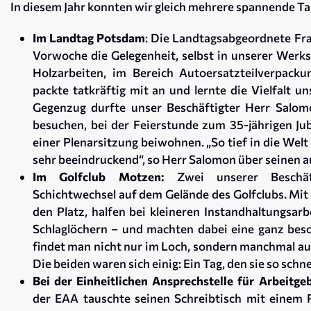
In diesem Jahr konnten wir gleich mehrere spannende T
Im Landtag Potsdam
: Die Landtagsabgeordnete Frau
Vorwoche die Gelegenheit, selbst in unserer Werk
Holzarbeiten, im Bereich Autoersatzteilverpack
packte tatkräftig mit an und lernte die Vielfalt u
Gegenzug durfte unser Beschäftigter Herr Salo
besuchen, bei der Feierstunde zum 35-jährigen Ju
einer Plenarsitzung beiwohnen. „So tief in die Welt
sehr beeindruckend“, so Herr Salomon über seinen 
Im Golfclub Motzen:
Zwei unserer Beschäft
Schichtwechsel auf dem Gelände des Golfclubs. Mit
den Platz, halfen bei kleineren Instandhaltungsar
Schlaglöchern – und machten dabei eine ganz beso
findet man nicht nur im Loch, sondern manchmal a
Die beiden waren sich einig: Ein Tag, den sie so schn
Bei der Einheitlichen Ansprechstelle für Arbeitge
der EAA tauschte seinen Schreibtisch mit einem P